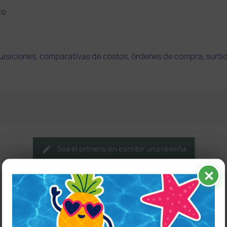
to
quisiciones, comparativas de costos, órdenes de compra, surti
Sea el primero en escribir una reseña
✕