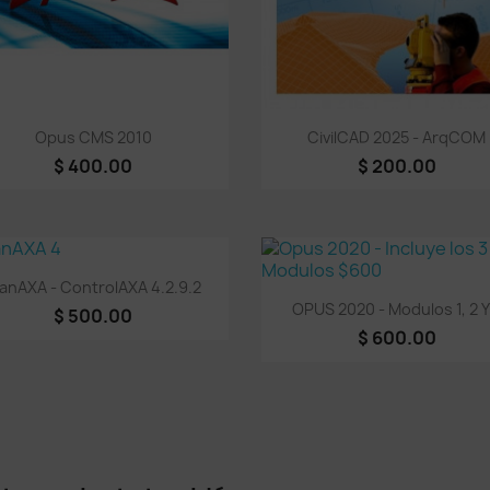
Vista rápida
Vista rápida


Opus CMS 2010
CivilCAD 2025 - ArqCOM
$ 400.00
$ 200.00
Vista rápida

lanAXA - ControlAXA 4.2.9.2
Vista rápida

OPUS 2020 - Modulos 1, 2 Y
$ 500.00
$ 600.00