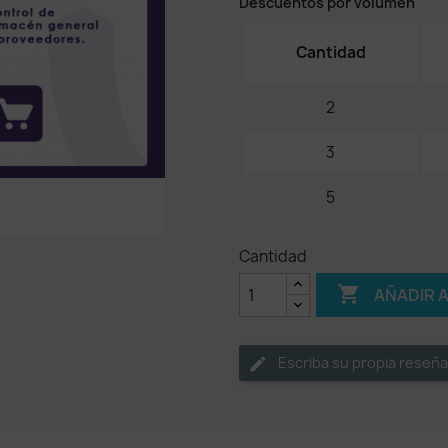
Descuentos por volumen
Cantidad
2
3
5
Cantidad

AÑADIR 
Escriba su propia reseña