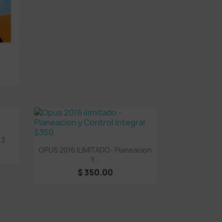
 3
Vista rápida

OPUS 2016 ILIMITADO- Planeacion
Y...
$ 350.00