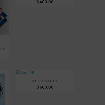
$ 400.00
1.53
Vista rápida

OPUS 25 M1 11.0.61
$ 600.00