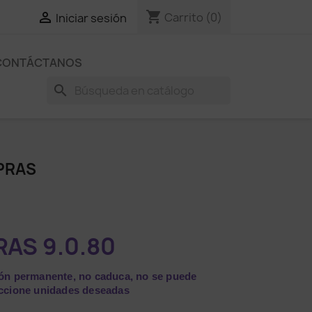
shopping_cart

Carrito
(0)
Iniciar sesión
CONTÁCTANOS
search
PRAS
AS 9.0.80
ción permanente, no caduca, no se puede
leccione unidades deseadas