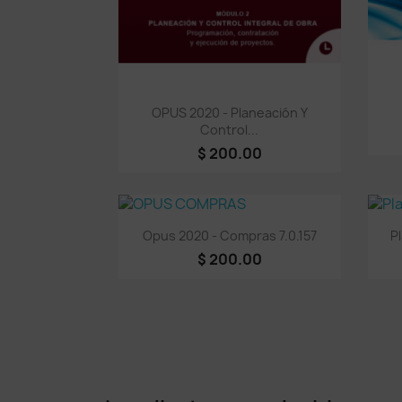
Vista rápida

OPUS 2020 - Planeación Y
Control...
$ 200.00
Vista rápida

Opus 2020 - Compras 7.0.157
P
$ 200.00