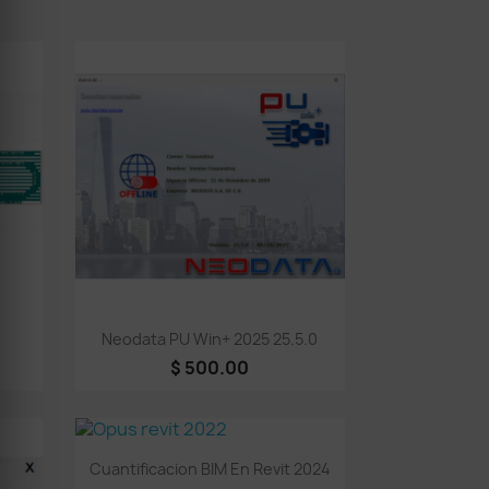
Vista rápida

Neodata PU Win+ 2025 25.5.0
$ 500.00
Vista rápida

Cuantificacion BIM En Revit 2024