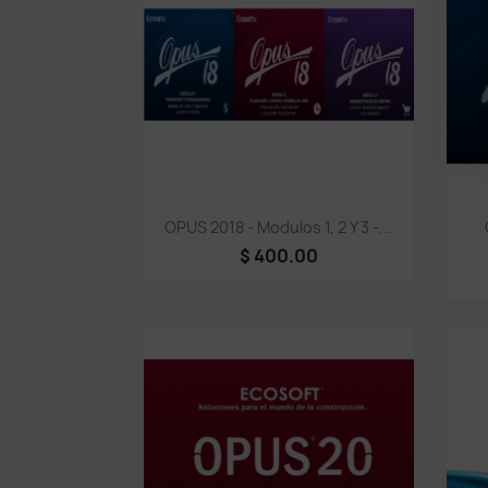
Vista rápida

OPUS 2018 - Modulos 1, 2 Y 3 -...
$ 400.00