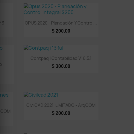
Vista rápida

Y 3
OPUS 2020 - Planeación Y Control...
$ 200.00
Vista rápida

Contpaq I Contabilidad V16.5.1
o
$ 300.00
Vista rápida

CivilCAD 2021 ILIMITADO - ArqCOM
rqCOM
$ 200.00