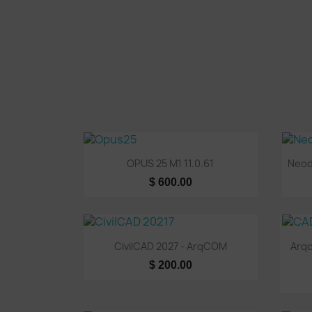
Vista rápida

OPUS 25 M1 11.0.61
Neod
$ 600.00
Vista rápida

CivilCAD 2027 - ArqCOM
Arqc
$ 200.00