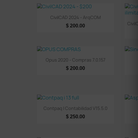
Vista rápida

CivilCAD 2024 - ArqCOM
Civi
$ 200.00
Vista rápida

Opus 2020 - Compras 7.0.157
$ 200.00
Vista rápida

Contpaq I Contabilidad V15.5.0
$ 250.00