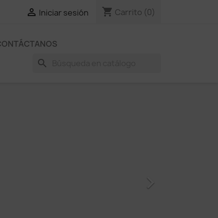
shopping_cart

Carrito
(0)
Iniciar sesión
CONTÁCTANOS
search
