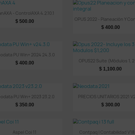
Vista rápida

anAXA - ControlAXA 4.2.10.1
Vista rápida

OPUS 2022 - Planeación Y Cont
$ 500.00
$ 400.00
Vista rápida

odata PU Win+ 2024 24.3.0
Vista rápida

OPUS22 Suite (Módulos 1, 2 
$ 400.00
$ 1,100.00
Vista rápida
Vista rápida


odata PU Win+ 2023 23.2.0
PRECIOS UNITARIOS 2021 V2
$ 350.00
$ 300.00
Vista rápida
Vista rápida


Aspel Coi 11
Contpaq I Contabilidad V18