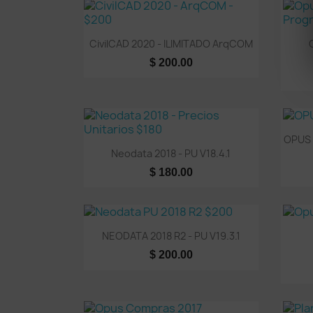
Vista rápida

CivilCAD 2020 - ILIMITADO ArqCOM
$ 200.00
OPUS 2
Vista rápida

Neodata 2018 - PU V18.4.1
$ 180.00
Vista rápida

NEODATA 2018 R2 - PU V19.3.1
$ 200.00