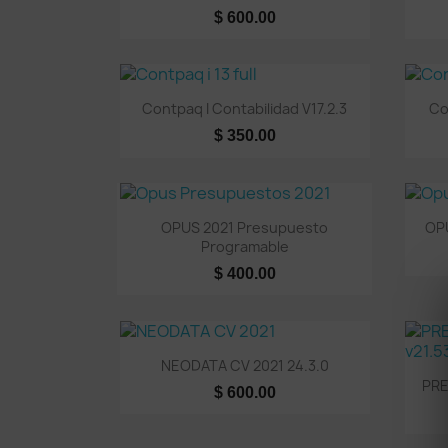
$ 600.00
Vista rápida

Contpaq I Contabilidad V17.2.3
Co
$ 350.00
Vista rápida

OPUS 2021 Presupuesto
OPU
Programable
$ 400.00
Vista rápida

NEODATA CV 2021 24.3.0
PRE
$ 600.00