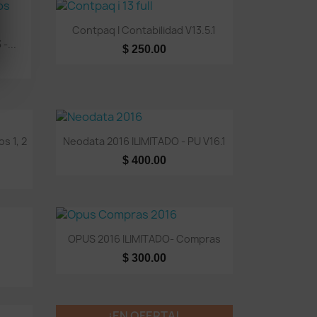
Vista rápida

Contpaq I Contabilidad V13.5.1
-...
$ 250.00
Vista rápida

s 1, 2
Neodata 2016 ILIMITADO - PU V16.1
$ 400.00
Vista rápida

OPUS 2016 ILIMITADO- Compras
$ 300.00
¡EN OFERTA!