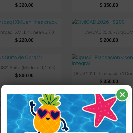
$ 320.00
$ 350.00
Vista rápida
Vista rápida


ntpaq I XML En Línea V6.7.0
CivilCAD 2026 - ArqCO
$ 220.00
$ 200.00
Vista rápida

S21 Suite (Módulos 1, 2 Y 3)
Vista rápida

OPUS 2021 - Planeación Y Cont
$ 800.00
$ 350.00
✕
Vista rápida

Opus Presupuesto Program
Vista rápida

2020
CIOS UNITARIOS 2021 V21.53
$ 300.00
$ 300.00