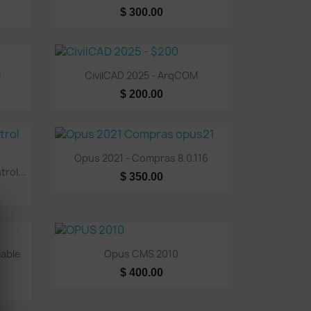
$ 300.00
Vista rápida

M
CivilCAD 2025 - ArqCOM
$ 200.00
Vista rápida

Opus 2021 - Compras 8.0.116
rol...
$ 350.00
Vista rápida

able
Opus CMS 2010
$ 400.00