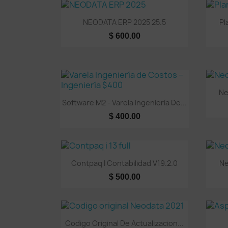
Vista rápida

NEODATA ERP 2025 25.5
Pl
$ 600.00
Ne
Vista rápida

Software M2 - Varela Ingeniería De...
$ 400.00
Vista rápida

Contpaq I Contabilidad V19.2.0
Ne
$ 500.00
Vista rápida

Codigo Original De Actualizacion...