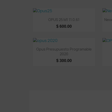
Vista rápida

OPUS 25 M1 11.0.61
Neod
$ 600.00
Vista rápida

Opus Presupuesto Programable
2020
$ 300.00