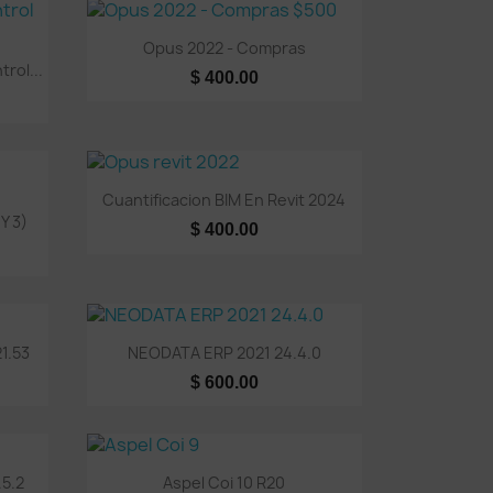
Vista rápida

Opus 2022 - Compras
rol...
$ 400.00
Vista rápida

Cuantificacion BIM En Revit 2024
Y 3)
$ 400.00
Vista rápida

1.53
NEODATA ERP 2021 24.4.0
$ 600.00
Vista rápida

.5.2
Aspel Coi 10 R20