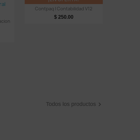
Vista rápida

Contpaq I Contabilidad V12
$ 250.00
acion

Todos los productos