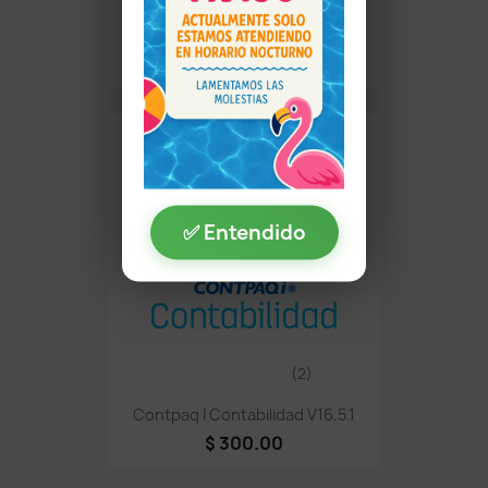
Aspel Coi 10 R20
$ 300.00
✅ Entendido
(2)
Contpaq I Contabilidad V16.5.1
$ 300.00