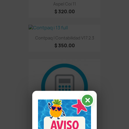
Aspel Coi 11
$ 320.00
Contpaq I Contabilidad V17.2.3
$ 350.00
✕