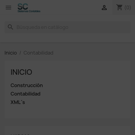
shopping_cart


(0)
search
Inicio
Contabilidad
INICIO
Construcción
Contabilidad
XML´s