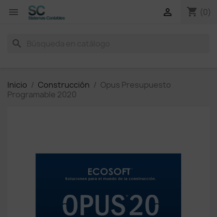
shopping_cart


(0)
search
Inicio
Construcción
Opus Presupuesto
Programable 2020