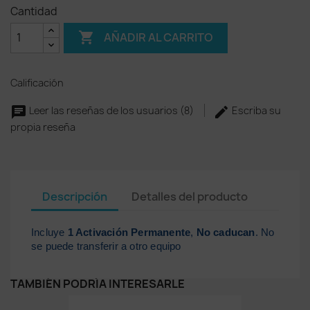
Cantidad

AÑADIR AL CARRITO
Calificación
Leer las reseñas de los usuarios (8)
Escriba su
propia reseña
Descripción
Detalles del producto
Incluye
1 A
ctivación
Permanente
,
No caducan
. No
se puede transferir a otro equipo
TAMBIÉN PODRÍA INTERESARLE