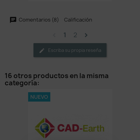
Comentarios (8)
Calificación
1
2
chevron_left
chevron_right
Escriba su propia reseña
16 otros productos en la misma
categoría:
NUEVO