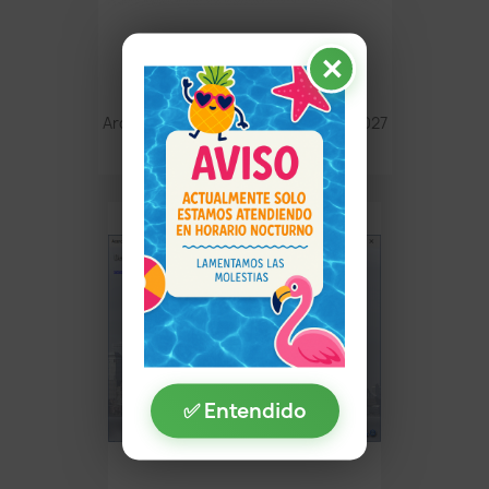
✕
Arqcom CAD-Earth V9 - AutoCAD 2027
$ 200.00
✅ Entendido