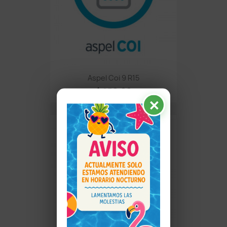
Aspel Coi 9 R15
$ 250.00
✕