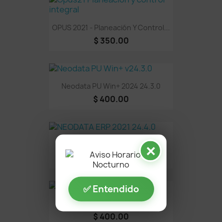
OPUS 2021 - Planeación Y Control...
$ 350.00
Neodata PU Win+ 2024 24.3.0
$ 400.00
NEODATA ERP 2021 24.4.0
✕
$ 600.00
✅ Entendido
Opus 2022 - Compras
$ 400.00