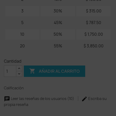
3
30%
$ 315.00
5
45%
$ 787.50
10
50%
$ 1,750.00
20
55%
$ 3,850.00
Cantidad

AÑADIR AL CARRITO
Calificación
Leer las reseñas de los usuarios (10)
Escriba su
propia reseña