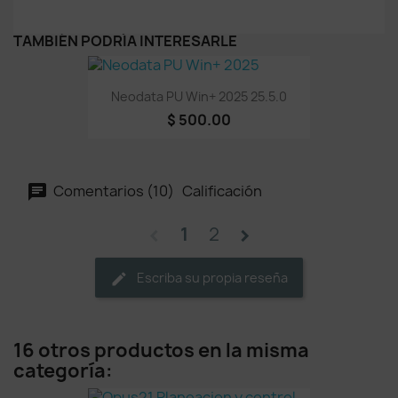
TAMBIÉN PODRÍA INTERESARLE
Neodata PU Win+ 2025 25.5.0
$ 500.00
Comentarios (10)
Calificación
1
2
chevron_left
chevron_right
Escriba su propia reseña
16 otros productos en la misma
categoría: