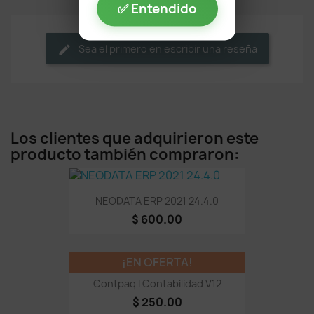
✅ Entendido
Sea el primero en escribir una reseña
Los clientes que adquirieron este
producto también compraron:
NEODATA ERP 2021 24.4.0
$ 600.00
¡EN OFERTA!
Contpaq I Contabilidad V12
$ 250.00