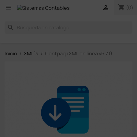
shopping_cart


(0)
search
Inicio
XML´s
Contpaq i XML en línea v6.7.0