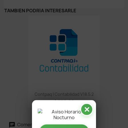
TAMBIÉN PODRÍA INTERESARLE
Contpaq I Contabilidad V18.5.2
$ 350.00
✕
Comentarios (0)